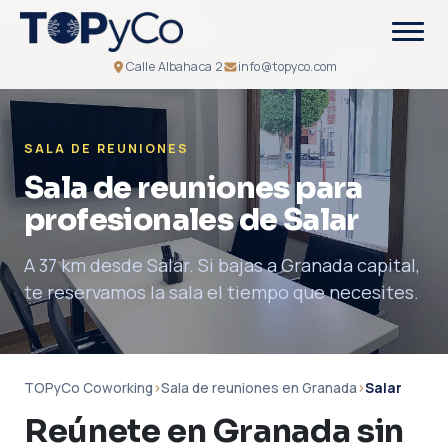
Calle Albahaca 2
info@topyco.com
SALA DE REUNIONES
Sala de reuniones para
profesionales de Salar
A 37 km desde Salar. Si bajas a Granada capital,
te reservamos la sala el tiempo que necesites.
TOPyCo Coworking
›
Sala de reuniones en Granada
›
Salar
Reúnete en Granada sin