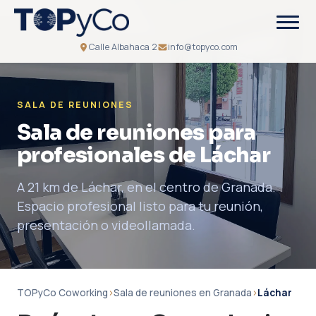
Calle Albahaca 2
info@topyco.com
SALA DE REUNIONES
Sala de reuniones para
profesionales de Láchar
A 21 km de Láchar, en el centro de Granada.
Espacio profesional listo para tu reunión,
presentación o videollamada.
TOPyCo Coworking
›
Sala de reuniones en Granada
›
Láchar