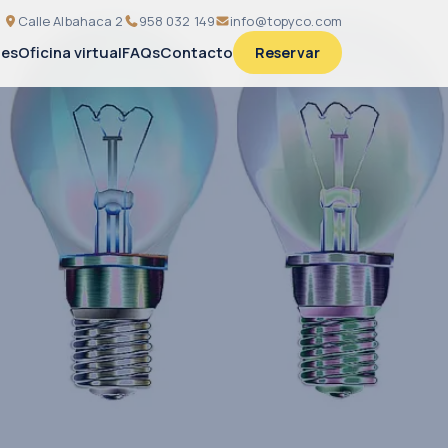
Calle Albahaca 2
958 032 149
info@topyco.com
nes
Oficina virtual
FAQs
Contacto
Reservar