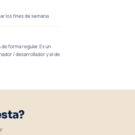
jar los fines de semana.
 de forma regular. Es un
ador / desarrollador y el de
esta?
y