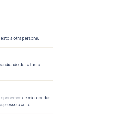
uesto a otra persona.
pendiendo de tu tarifa
n disponemos de microondas
espresso o un té.