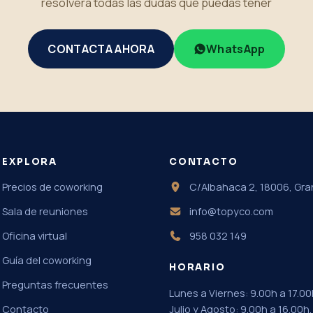
resolverá todas las dudas que puedas tener
CONTACTA AHORA
WhatsApp
EXPLORA
CONTACTO
Precios de coworking
C/Albahaca 2, 18006, Gr
Sala de reuniones
info@topyco.com
Oficina virtual
958 032 149
Guía del coworking
HORARIO
Preguntas frecuentes
Lunes a Viernes: 9.00h a 17.00
Contacto
Julio y Agosto: 9.00h a 16.00h.