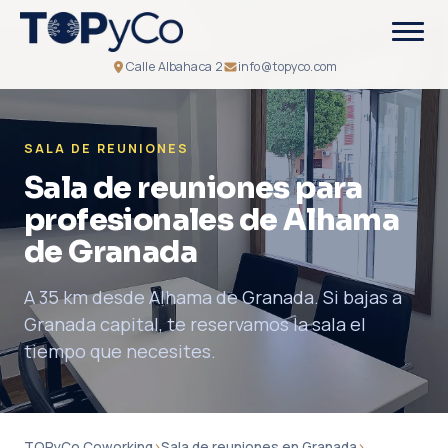
Calle Albahaca 2
info@topyco.com
SALA DE REUNIONES
Sala de reuniones para
profesionales de Alhama
de Granada
A 35 km desde Alhama de Granada. Si bajas a
Granada capital, te reservamos la sala el
tiempo que necesites.
TOPyCo Coworking
›
Sala de reuniones en Granada
›