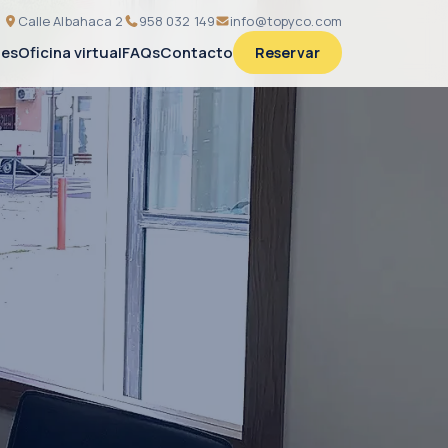
Calle Albahaca 2
958 032 149
info@topyco.com
nes
Oficina virtual
FAQs
Contacto
Reservar