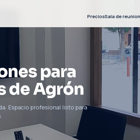
Precios
Sala de reunio
iones para
s de Agrón
a. Espacio profesional listo para
.