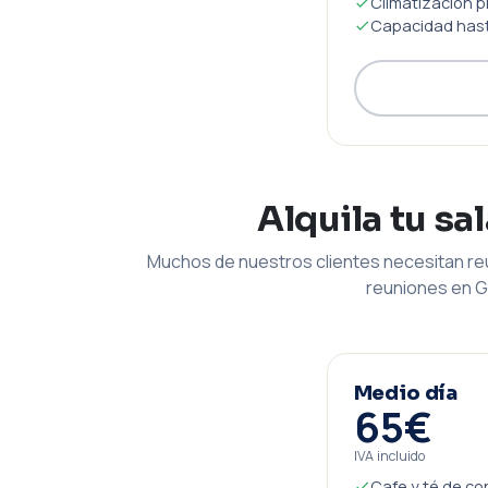
Climatización p
Capacidad hast
Alquila tu sa
Muchos de nuestros clientes necesitan reu
reuniones en G
Medio día
65€
IVA incluido
Cafe y té de co