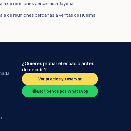
ala de reuniones cercanas a Jayena
ala de reuniones cercanas a Ventas de Huelma
¿Quieres probar el espacio antes
de decidir?
anada
Ver precios y reservar
Escríbenos por WhatsApp
h.