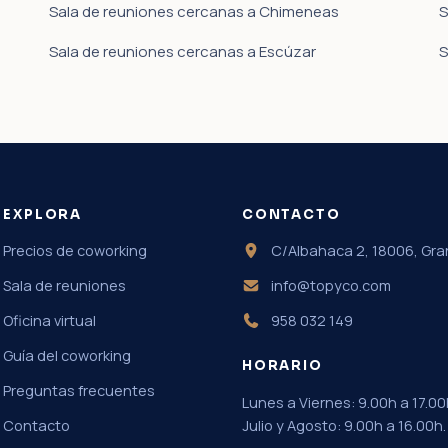
Sala de reuniones cercanas a Chimeneas
S
Sala de reuniones cercanas a Escúzar
S
EXPLORA
CONTACTO
Precios de coworking
C/Albahaca 2, 18006, Gr
Sala de reuniones
info@topyco.com
Oficina virtual
958 032 149
Guía del coworking
HORARIO
Preguntas frecuentes
Lunes a Viernes: 9.00h a 17.00
Contacto
Julio y Agosto: 9.00h a 16.00h.