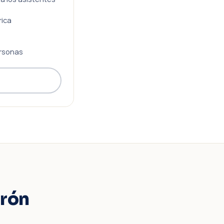
rica
rsonas
grón