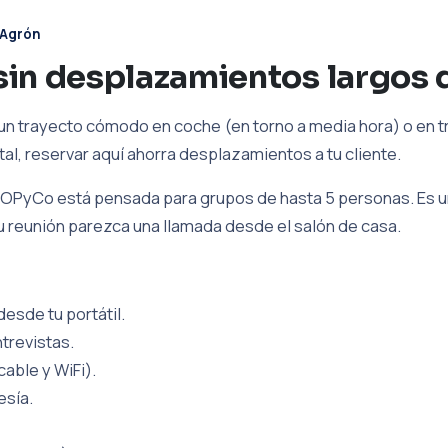
Agrón
sin desplazamientos largos
un trayecto cómodo en coche (en torno a media hora) o en t
ital, reservar aquí ahorra desplazamientos a tu cliente.
OPyCo está pensada para grupos de hasta 5 personas. Es un
tu reunión parezca una llamada desde el salón de casa.
esde tu portátil.
trevistas.
cable y WiFi).
esía.