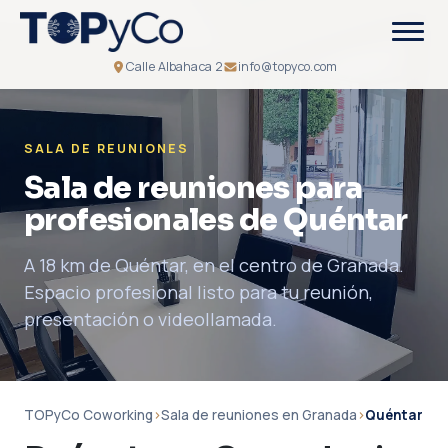
Calle Albahaca 2
info@topyco.com
SALA DE REUNIONES
Sala de reuniones para
profesionales de Quéntar
A 18 km de Quéntar, en el centro de Granada.
Espacio profesional listo para tu reunión,
presentación o videollamada.
TOPyCo Coworking
›
Sala de reuniones en Granada
›
Quéntar