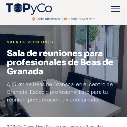
Calle Albahaca 2
info@topyco.com
SALA DE REUNIONES
Sala de reuniones para
profesionales de Beas de
Granada
A 15 km de Beas de Granada, en el centro de
Granada. Espacio profesional listo para tu
reunión, presentación o videollamada.
TOPyCo Coworking
›
Sala de reuniones en Granada
›