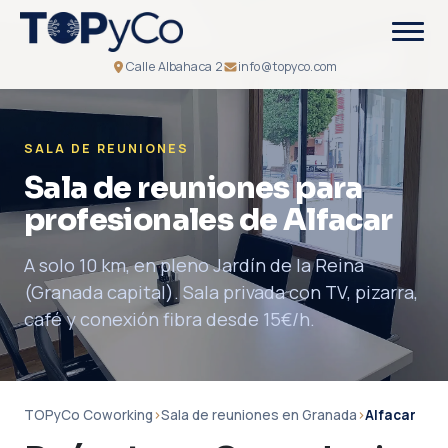
Calle Albahaca 2
info@topyco.com
SALA DE REUNIONES
Sala de reuniones para
profesionales de Alfacar
A solo 10 km, en pleno Jardín de la Reina
(Granada capital). Sala privada con TV, pizarra,
café y conexión fibra desde 15€/h.
TOPyCo Coworking
›
Sala de reuniones en Granada
›
Alfacar