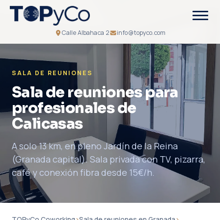
Calle Albahaca 2
info@topyco.com
SALA DE REUNIONES
Sala de reuniones para
profesionales de
Calicasas
A solo 13 km, en pleno Jardín de la Reina
(Granada capital). Sala privada con TV, pizarra,
café y conexión fibra desde 15€/h.
TOPyCo Coworking
›
Sala de reuniones en Granada
›