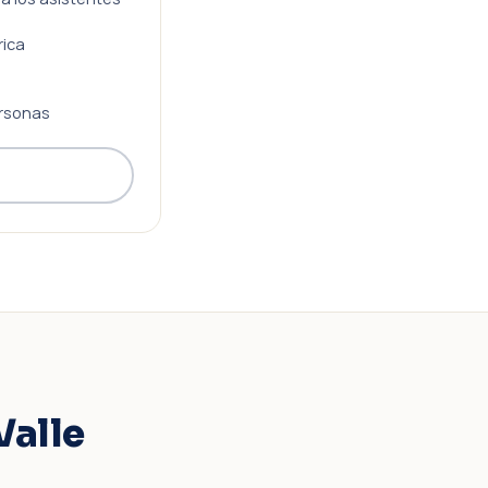
rica
rsonas
Valle