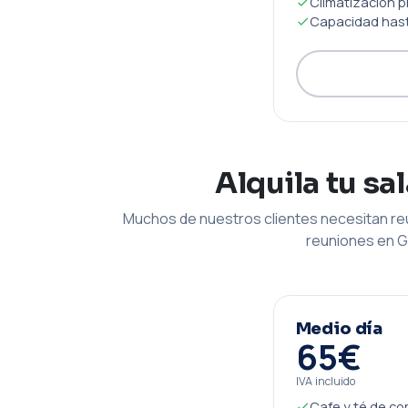
Climatización p
Capacidad hast
Alquila tu sa
Muchos de nuestros clientes necesitan reu
reuniones en G
Medio día
65€
IVA incluido
Cafe y té de co