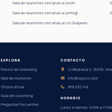
Sala de reuniones cercanas a Lecrín
S
Sala de reuniones cercanas a Lentegí
S
Sala de reuniones cercanas a Los Guájares
EXPLORA
CONTACTO
Precios de coworking
C/Albahaca 2, 18006, Gr
Sala de reuniones
info@topyco.com
Oficina virtual
958 032 149
Guía del coworking
HORARIO
Preguntas frecuentes
Lunes a Viernes: 9.00h a 17.00