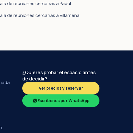
ala de reuniones cercanas a Padul
ala de reuniones cercanas a Villamena
¿Quieres probar el espacio antes
de decidir?
anada
Ver precios y reservar
Escríbenos por WhatsApp
h.