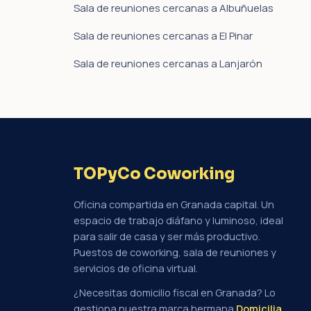
Sala de reuniones cercanas a Albuñuelas
Sala de reuniones cercanas a El Pinar
Sala de reuniones cercanas a Lanjarón
TOPyCo Coworking
Oficina compartida en Granada capital. Un
espacio de trabajo diáfano y luminoso, ideal
para salir de casa y ser más productivo.
Puestos de coworking, sala de reuniones y
servicios de oficina virtual.
¿Necesitas domicilio fiscal en Granada? Lo
gestiona nuestra marca hermana
Domicilia