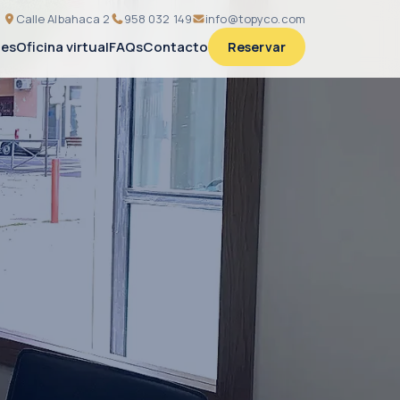
Calle Albahaca 2
958 032 149
info@topyco.com
nes
Oficina virtual
FAQs
Contacto
Reservar