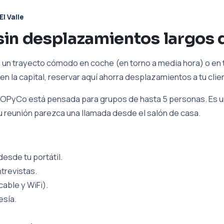
El Valle
in desplazamientos largos d
s un trayecto cómodo en coche (en torno a media hora) o en 
en la capital, reservar aquí ahorra desplazamientos a tu clie
OPyCo está pensada para grupos de hasta 5 personas. Es un
tu reunión parezca una llamada desde el salón de casa.
esde tu portátil.
trevistas.
cable y WiFi).
esía.