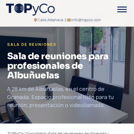
Calle Albahaca 2
info@topyco.com
SALA DE REUNIONES
Sala de reuniones para
profesionales de
Albuñuelas
A 28 km de Albuñuelas, en el centro de
Granada. Espacio profesional listo para tu
reunión, presentación o videollamada.
TOPyCo Coworking
›
Sala de reuniones en Granada
›