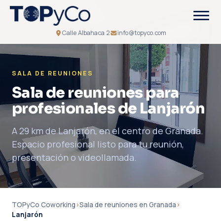
Calle Albahaca 2
info@topyco.com
SALA DE REUNIONES
Sala de reuniones para
profesionales de Lanjarón
A 29 km de Lanjarón, en el centro de Granada.
Espacio profesional listo para tu reunión,
presentación o videollamada.
TOPyCo Coworking
›
Sala de reuniones en Granada
›
Lanjarón