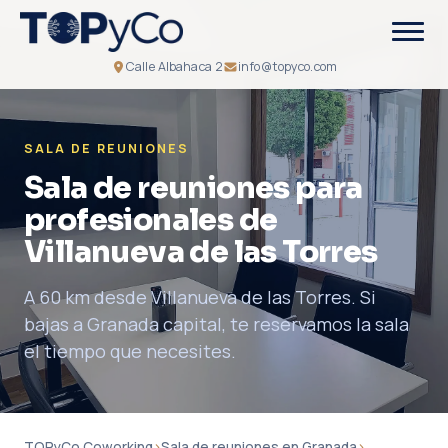
Calle Albahaca 2
info@topyco.com
SALA DE REUNIONES
Sala de reuniones para
profesionales de
Villanueva de las Torres
A 60 km desde Villanueva de las Torres. Si
bajas a Granada capital, te reservamos la sala
el tiempo que necesites.
TOPyCo Coworking
›
Sala de reuniones en Granada
›