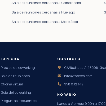
Sala de reuniones cercanas a Gobernador
S
Sala de reuniones cercanas a Huélago
S
T
Sala de reuniones cercanas a Morelábor
EXPLORA
CONTACTO
Precios de coworking
C/Albahaca 2, 18006, Gr
Sala de reuniones
info@topyco.com
Oficina virtual
958 032 149
Guía del coworking
HORARIO
Preguntas frecuentes
Lunes a Viernes: 9.00h a 17.00