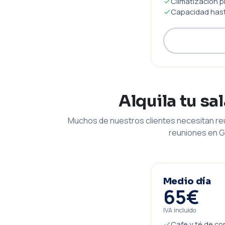
Climatización p
Capacidad hast
Alquila tu sa
Muchos de nuestros clientes necesitan reu
reuniones en G
Medio día
65€
IVA incluido
Cafe y té de co