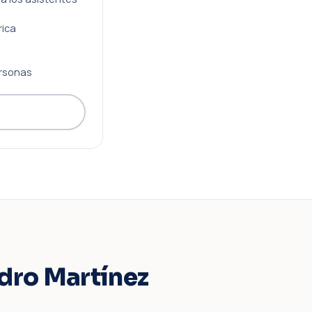
rica
rsonas
edro Martínez