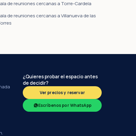
ala de reuniones cercanas a Torre-Cardela
ala de reuniones cercanas a Villanueva de las
orres
¿Quieres probar el espacio antes
de decidir?
anada
Ver precios y reservar
Escríbenos por WhatsApp
h.