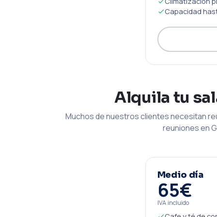
Climatización p
Capacidad hast
Alquila tu sa
Muchos de nuestros clientes necesitan reu
reuniones en G
Medio día
65€
IVA incluido
Cafe y té de co