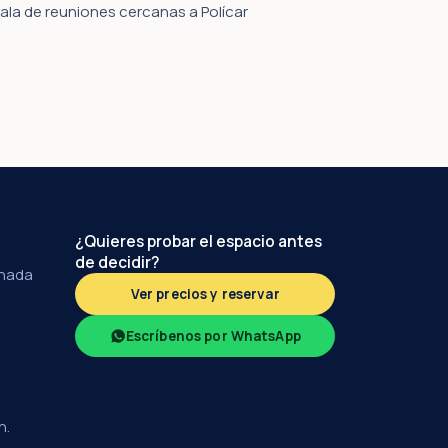
ala de reuniones cercanas a Polícar
¿Quieres probar el espacio antes
de decidir?
anada
Ver precios y reservar
Escríbenos por WhatsApp
h.