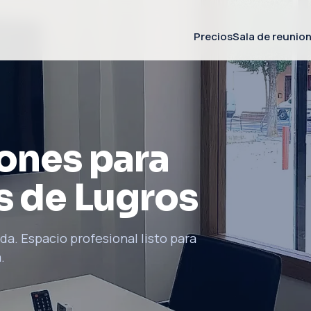
Precios
Sala de reunio
iones para
s de Lugros
da. Espacio profesional listo para
.