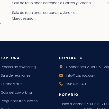
Sala de reuniones cercanas a Cortes y Graena
S
Sala de reuniones cercanas a Jérez del
Marquesado
x
EXPLORA
CONTACTO
Precios de coworking
C/Albahaca 2, 18006, Gr
Sala de reuniones
info@topyco.com
Oficina virtual
958 032 149
Guía del coworking
HORARIO
Preguntas frecuentes
Lunes a Viernes: 9.00h a 17.00