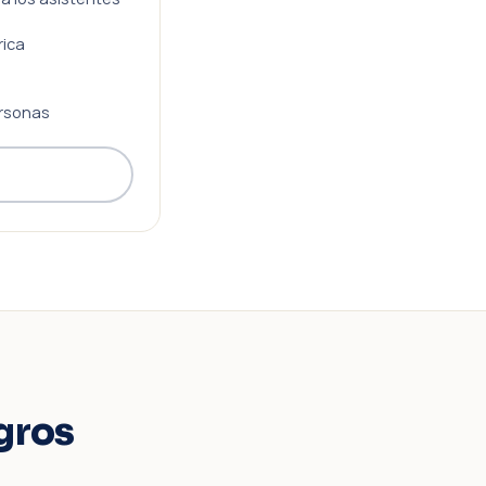
rica
rsonas
gros