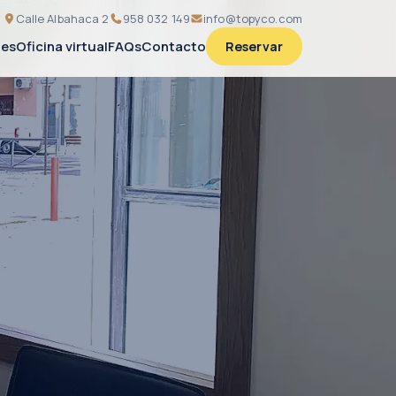
Calle Albahaca 2
958 032 149
info@topyco.com
nes
Oficina virtual
FAQs
Contacto
Reservar