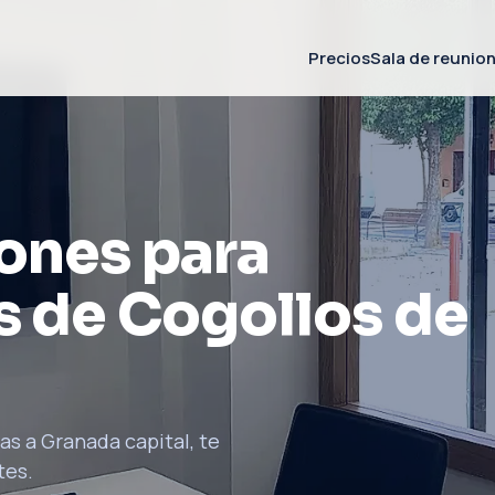
Precios
Sala de reunio
iones para
s de Cogollos de
as a Granada capital, te
tes.