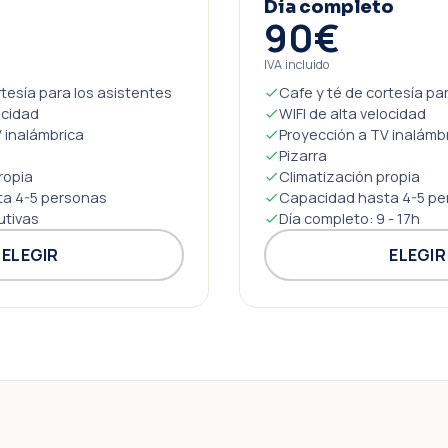
Día completo
90€
IVA incluido
rtesía para los asistentes
Cafe y té de cortesía pa
ocidad
WIFI de alta velocidad
 inalámbrica
Proyección a TV inalámb
Pizarra
ropia
Climatización propia
a 4-5 personas
Capacidad hasta 4-5 pe
utivas
Día completo: 9 - 17h
ELEGIR
ELEGIR