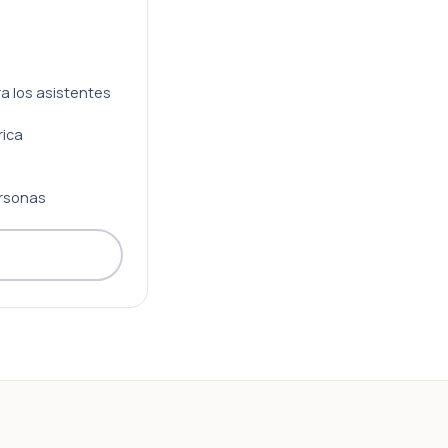
ra los asistentes
rica
rsonas