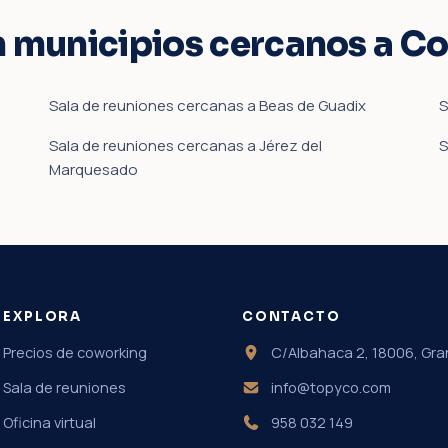
n municipios cercanos a C
Sala de reuniones cercanas a Beas de Guadix
S
Sala de reuniones cercanas a Jérez del
S
Marquesado
EXPLORA
CONTACTO
Precios de coworking
C/Albahaca 2, 18006, Gr
Sala de reuniones
info@topyco.com
Oficina virtual
958 032 149