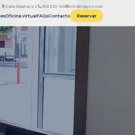
Calle Albahaca 2
958 032 149
info@topyco.com
nes
Oficina virtual
FAQs
Contacto
Reservar