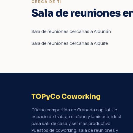
CERCA DE TI
Sala de reuniones e
Sala de reuniones cercanas a Albuñán
Sala de reuniones cercanas a Alquife
TOPyCo Coworking
Oficina compartida en Granada capital. Un
espacio de trabajo diáfano y luminoso, ideal
para salir de casa y ser más productivo.
Puestos de coworking, sala de reuniones y