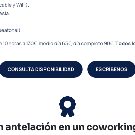
cable y WiFi).
esía.
peatonal).
 10 horas a 130€, medio día 65€, día completo 90€.
Todos lo
CONSULTA DISPONIBILIDAD
ESCRÍBENOS
 antelación en un coworkin