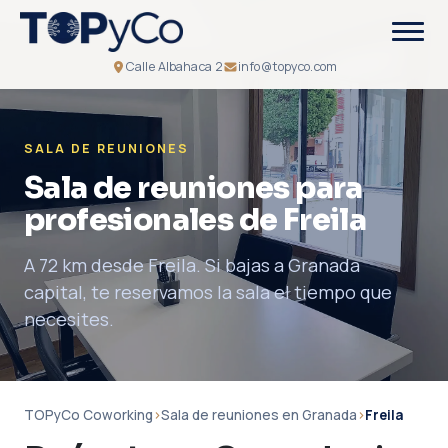
Calle Albahaca 2
info@topyco.com
SALA DE REUNIONES
Sala de reuniones para
profesionales de Freila
A 72 km desde Freila. Si bajas a Granada
capital, te reservamos la sala el tiempo que
necesites.
TOPyCo Coworking
›
Sala de reuniones en Granada
›
Freila