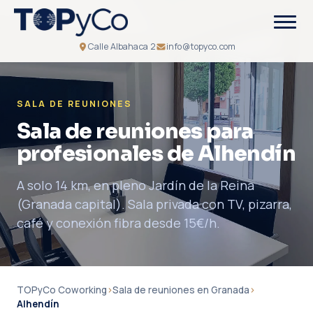
Calle Albahaca 2
info@topyco.com
SALA DE REUNIONES
Sala de reuniones para
profesionales de Alhendín
A solo 14 km, en pleno Jardín de la Reina
(Granada capital). Sala privada con TV, pizarra,
café y conexión fibra desde 15€/h.
TOPyCo Coworking
›
Sala de reuniones en Granada
›
Alhendín