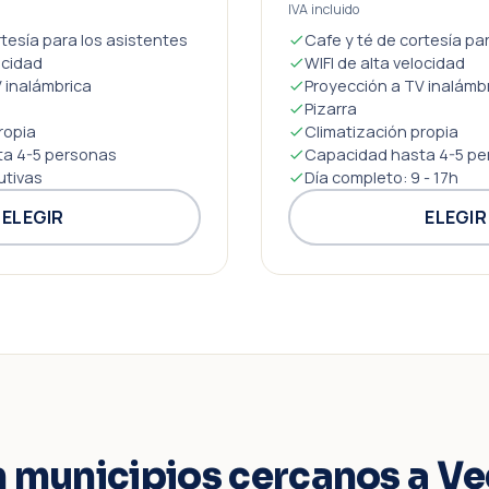
IVA incluido
rtesía para los asistentes
Cafe y té de cortesía pa
ocidad
WIFI de alta velocidad
 inalámbrica
Proyección a TV inalámb
Pizarra
ropia
Climatización propia
a 4-5 personas
Capacidad hasta 4-5 pe
utivas
Día completo: 9 - 17h
ELEGIR
ELEGIR
n municipios cercanos a Ve