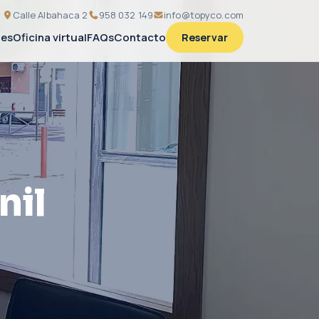
Calle Albahaca 2
958 032 149
info@topyco.com
nes
Oficina virtual
FAQs
Contacto
Reservar
nil