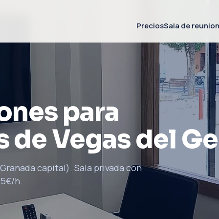
Precios
Sala de reunio
iones para
s de Vegas del Ge
(Granada capital). Sala privada con
15€/h.