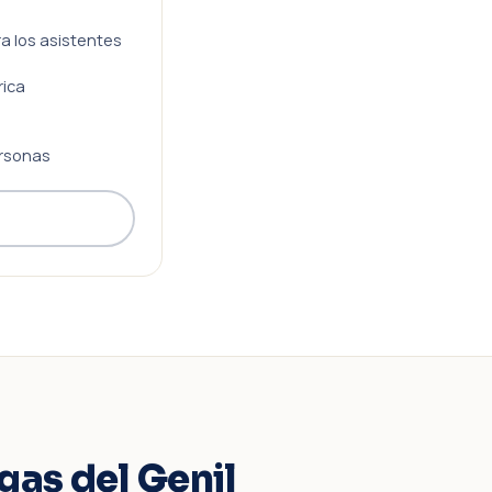
ra los asistentes
rica
rsonas
gas del Genil