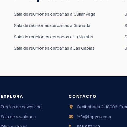
Sala de reuniones cercanas a Cúllar Vega
S
Sala de reuniones cercanas a Granada
S
Sala de reuniones cercanas a La Malahá
S
Sala de reuniones cercanas a Las Gabias
S
EXPLORA
CONTACTO
Precios de coworking
C/Albahaca 2, 18006, Gr
Sala de reuniones
info@topyco.com
Oficina virtual
958 032 149