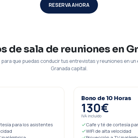
RESERVA AHORA
os de sala de reuniones en G
para que puedas conducir tus entrevistas y reuniones en un 
Granada capital.
Bono de 10 Horas
130€
IVA incluido
rtesía para los asistentes
Cafe y té de cortesía pa
ocidad
WIFI de alta velocidad
 inalámbrica
Proyección a TV inalámb