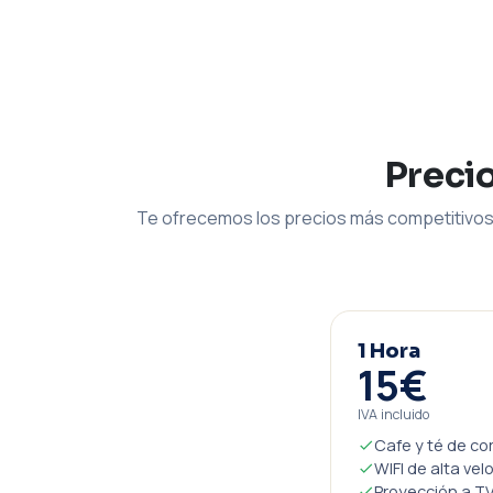
Preci
Te ofrecemos los precios más competitivos 
1 Hora
15€
IVA incluido
Cafe y té de co
WIFI de alta vel
Proyección a TV