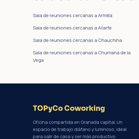
Sala de reuniones cercanas a Armilla
Sala de reuniones cercanas a Atarfe
Sala de reuniones cercanas a Chauchina
Sala de reuniones cercanas a Churriana de la
Vega
TOPyCo Coworking
Oficina compartida en Granada capital. Un
espacio de trabajo diáfano y luminoso, ideal
para salir de casa y ser más productivo.