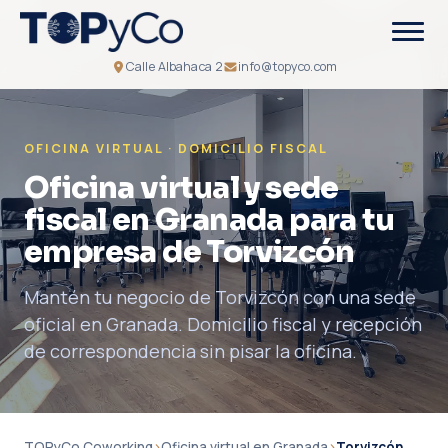
Calle Albahaca 2
info@topyco.com
OFICINA VIRTUAL · DOMICILIO FISCAL
Oficina virtual y sede
fiscal en Granada para tu
empresa de Torvizcón
Mantén tu negocio de Torvizcón con una sede
oficial en Granada. Domicilio fiscal y recepción
de correspondencia sin pisar la oficina.
TOPyCo Coworking
›
Oficina virtual en Granada
›
Torvizcón