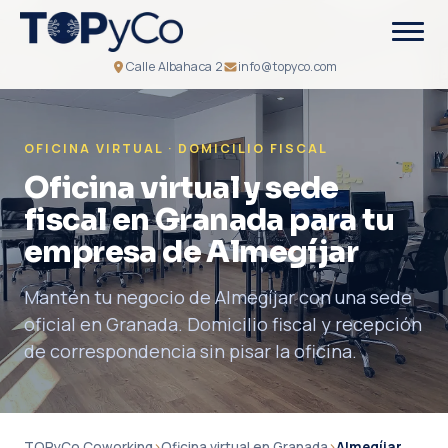
Calle Albahaca 2
info@topyco.com
OFICINA VIRTUAL · DOMICILIO FISCAL
Oficina virtual y sede
fiscal en Granada para tu
empresa de Almegíjar
Mantén tu negocio de Almegíjar con una sede
oficial en Granada. Domicilio fiscal y recepción
de correspondencia sin pisar la oficina.
TOPyCo Coworking
›
Oficina virtual en Granada
›
Almegíjar