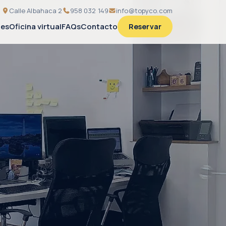
Calle Albahaca 2
958 032 149
info@topyco.com
nes
Oficina virtual
FAQs
Contacto
Reservar