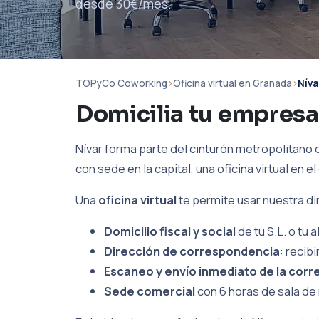
desde 30€/mes.
TOPyCo Coworking
›
Oficina virtual en Granada
›
Níva
Domicilia tu empresa
Nívar forma parte del cinturón metropolitano
con sede en la capital, una oficina virtual en 
Una
oficina virtual
te permite usar nuestra d
Domicilio fiscal y social
de tu S.L. o tu
Dirección de correspondencia
: recib
Escaneo y envío inmediato de la corr
Sede comercial
con 6 horas de sala de 