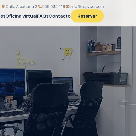
Calle Albahaca 2
958 032 149
info@topyco.com
nes
Oficina virtual
FAQs
Contacto
Reservar