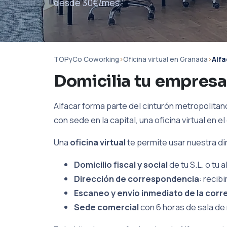
desde 30€/mes.
TOPyCo Coworking
›
Oficina virtual en Granada
›
Alfa
Domicilia tu empresa
Alfacar forma parte del cinturón metropolita
con sede en la capital, una oficina virtual en 
Una
oficina virtual
te permite usar nuestra d
Domicilio fiscal y social
de tu S.L. o tu
Dirección de correspondencia
: recib
Escaneo y envío inmediato de la corr
Sede comercial
con 6 horas de sala de 