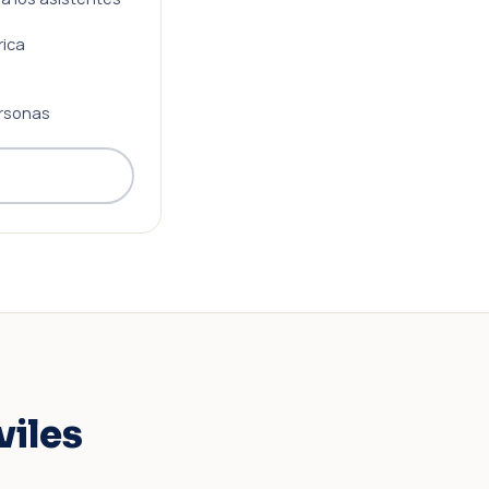
rica
rsonas
viles