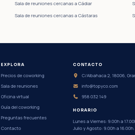
Sala de reuniones cercanas a Cádiar
S
Sala de reuniones cercanas a Cástaras
S
EXPLORA
CONTACTO
Precios de coworking
C/Albahaca 2, 18006, Gr
Sala de reuniones
info@topyco.com
Oficina virtual
958 032 149
Guía del coworking
HORARIO
Preguntas frecuentes
Lunes a Viernes: 9.00h a 17.00
Contacto
Julio y Agosto: 9.00h a 16.00h.