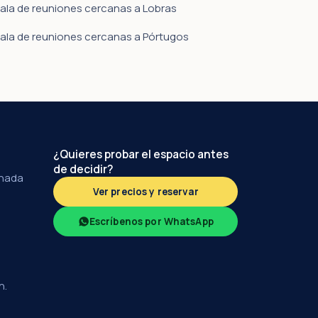
ala de reuniones cercanas a Lobras
ala de reuniones cercanas a Pórtugos
¿Quieres probar el espacio antes
de decidir?
anada
Ver precios y reservar
Escríbenos por WhatsApp
h.