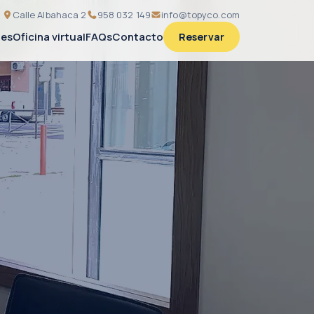
Calle Albahaca 2
958 032 149
info@topyco.com
nes
Oficina virtual
FAQs
Contacto
Reservar