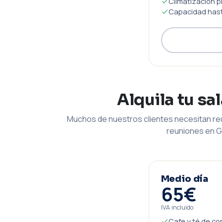
Climatización p
Capacidad hast
Alquila tu sa
Muchos de nuestros clientes necesitan reu
reuniones en G
Medio día
65€
IVA incluido
Cafe y té de co