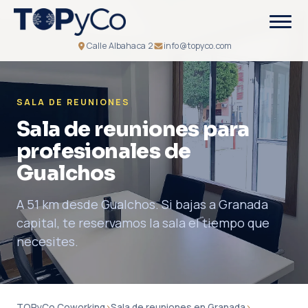
Calle Albahaca 2
info@topyco.com
SALA DE REUNIONES
Sala de reuniones para
profesionales de
Gualchos
A 51 km desde Gualchos. Si bajas a Granada
capital, te reservamos la sala el tiempo que
necesites.
TOPyCo Coworking
›
Sala de reuniones en Granada
›