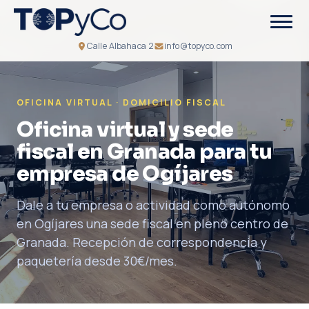
Calle Albahaca 2
info@topyco.com
OFICINA VIRTUAL · DOMICILIO FISCAL
Oficina virtual y sede
fiscal en Granada para tu
empresa de Ogíjares
Dale a tu empresa o actividad como autónomo
en Ogíjares una sede fiscal en pleno centro de
Granada. Recepción de correspondencia y
paquetería desde 30€/mes.