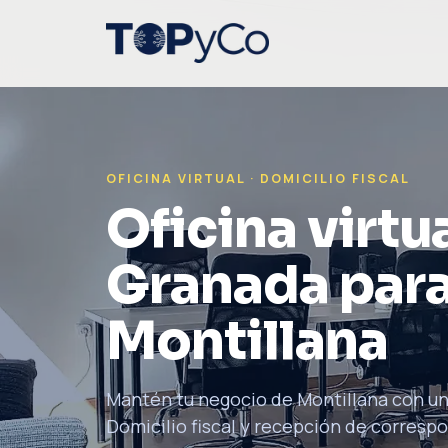
OFICINA VIRTUAL · DOMICILIO FISCAL
Oficina virtua
Granada para
Montillana
Mantén tu negocio de Montillana con un
Domicilio fiscal y recepción de correspon