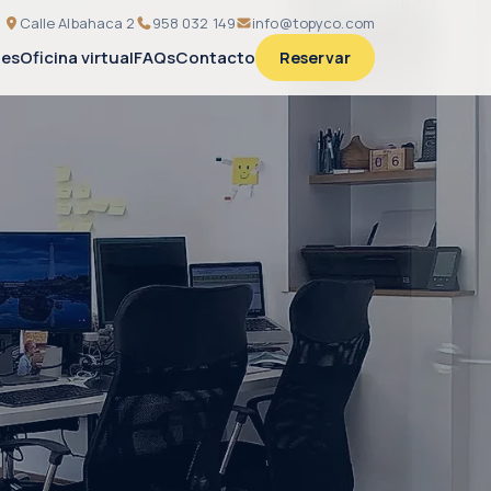
Calle Albahaca 2
958 032 149
info@topyco.com
nes
Oficina virtual
FAQs
Contacto
Reservar