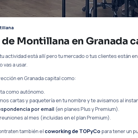
illana
 de Montillana en Granada c
tu actividad está allí pero tu mercado o tus clientes están en 
o vas a usar.
irección en Granada capital como:
 alta como autónomo.
imos cartas y paquetería en tu nombre y te avisamos al insta
espondencia por email
(en planes Plus y Premium).
reuniones al mes (incluidas en el plan Premium).
contraten también el
coworking de TOPyCo
para tener un pu