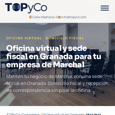
Calle Albahaca 2
info@topyco.com
OFICINA VIRTUAL · DOMICILIO FISCAL
Oficina virtual y sede
fiscal en Granada para tu
empresa de Marchal
Mantén tu negocio de Marchal con una sede
oficial en Granada. Domicilio fiscal y recepción
de correspondencia sin pisar la oficina.
TOPyCo Coworking
›
Oficina virtual en Granada
›
Marchal