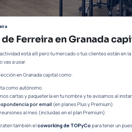
eira
de Ferreira en Granada capi
 actividad está allí pero tu mercado o tus clientes están en la
o vas a usar.
irección en Granada capital como:
 alta como autónomo.
imos cartas y paquetería en tu nombre y te avisamos al insta
espondencia por email
(en planes Plus y Premium).
reuniones al mes (incluidas en el plan Premium).
traten también el
coworking de TOPyCo
para tener un pues