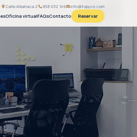
Calle Albahaca 2
958 032 149
info@topyco.com
nes
Oficina virtual
FAQs
Contacto
Reservar