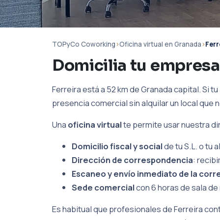
TOPyCo Coworking
›
Oficina virtual en Granada
›
Ferr
Domicilia tu empresa 
Ferreira está a 52 km de Granada capital. Si tu
presencia comercial sin alquilar un local que n
Una
oficina virtual
te permite usar nuestra d
Domicilio fiscal y social
de tu S.L. o tu
Dirección de correspondencia
: recib
Escaneo y envío inmediato de la corr
Sede comercial
con 6 horas de sala de 
Es habitual que profesionales de Ferreira con