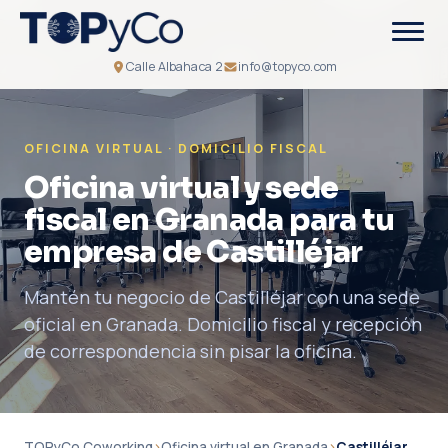
Calle Albahaca 2
info@topyco.com
OFICINA VIRTUAL · DOMICILIO FISCAL
Oficina virtual y sede
fiscal en Granada para tu
empresa de Castilléjar
Mantén tu negocio de Castilléjar con una sede
oficial en Granada. Domicilio fiscal y recepción
de correspondencia sin pisar la oficina.
TOPyCo Coworking
›
Oficina virtual en Granada
›
Castilléjar